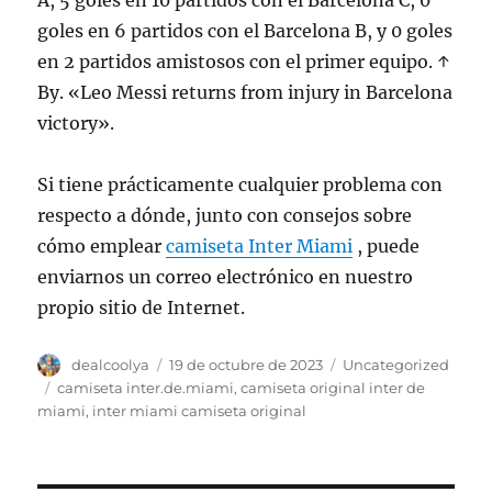
A, 5 goles en 10 partidos con el Barcelona C, 0
goles en 6 partidos con el Barcelona B, y 0 goles
en 2 partidos amistosos con el primer equipo. ↑
By. «Leo Messi returns from injury in Barcelona
victory».
Si tiene prácticamente cualquier problema con
respecto a dónde, junto con consejos sobre
cómo emplear
camiseta Inter Miami
, puede
enviarnos un correo electrónico en nuestro
propio sitio de Internet.
Autor
Publicado
Categorías
dealcoolya
19 de octubre de 2023
Uncategorized
el
Etiquetas
camiseta inter.de.miami
,
camiseta original inter de
miami
,
inter miami camiseta original