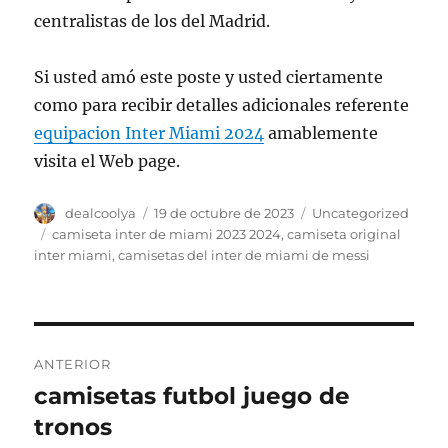
centralistas de los del Madrid.
Si usted amó este poste y usted ciertamente
como para recibir detalles adicionales referente
equipacion Inter Miami 2024
amablemente
visita el Web page.
Autor
Publicado
Categorías
dealcoolya
19 de octubre de 2023
Uncategorized
el
Etiquetas
camiseta inter de miami 2023 2024
,
camiseta original
inter miami
,
camisetas del inter de miami de messi
Navegación
ANTERIOR
de
camisetas futbol juego de
Entrada
anterior:
tronos
entradas