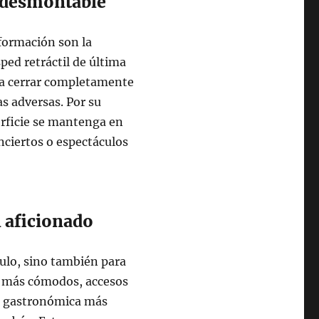
ed desmontable
formación son la
ped retráctil de última
eda cerrar completamente
as adversas. Por su
erficie se mantenga en
nciertos o espectáculos
l aficionado
culo, sino también para
os más cómodos, accesos
ta gastronómica más