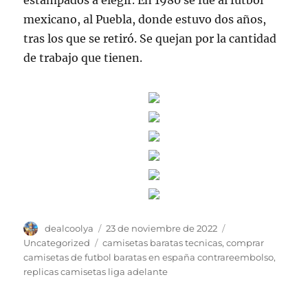
estampados a elegir. En 1980 se fue al fútbol
mexicano, al Puebla, donde estuvo dos años,
tras los que se retiró. Se quejan por la cantidad
de trabajo que tienen.
Autor
Publicado
Categorías
dealcoolya
23 de noviembre de 2022
el
Etiquetas
Uncategorized
camisetas baratas tecnicas
,
comprar
camisetas de futbol baratas en españa contrareembolso
,
replicas camisetas liga adelante