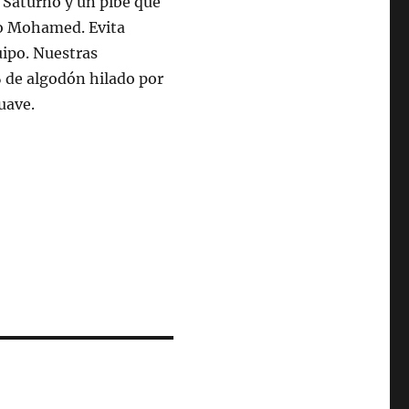
 Saturno y un pibe que
nio Mohamed. Evita
uipo. Nuestras
 de algodón hilado por
suave.