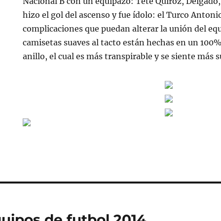
Nacional B con un equipazo: Teté Quiroz, Delgado,
hizo el gol del ascenso y fue ídolo: el Turco Anto
complicaciones que puedan alterar la unión del eq
camisetas suaves al tacto están hechas en un 100%
anillo, el cual es más transpirable y se siente más 
uipos de futbol 2014