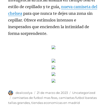
inteligencia artificial analiza en tiempo real el
estilo de cepillado y te guía,
nueva camiseta del
chelsea
para que nunca te dejes una zona sin
cepillar. Ofrece estímulos intensos e
inesperados que encienden la intimidad de
forma sorprendente.
Autor
Publicado
Categorías
dealcoolya
21 de marzo de 2023
Uncategorized
el
Etiquetas
camisetas de futbol mas feas
,
camisetas futbol baratas
tallas grandes
,
tiendas economicas en madrid