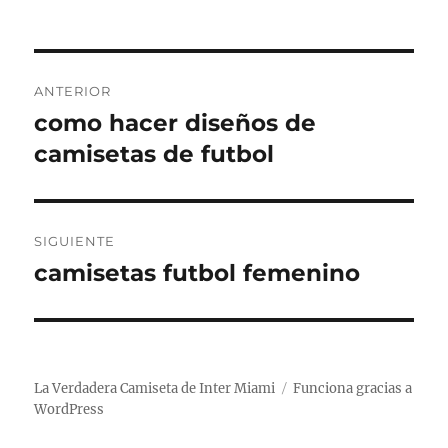
Navegación
ANTERIOR
de
como hacer diseños de
Entrada
anterior:
camisetas de futbol
entradas
SIGUIENTE
camisetas futbol femenino
Entrada
siguiente:
La Verdadera Camiseta de Inter Miami
Funciona gracias a
WordPress