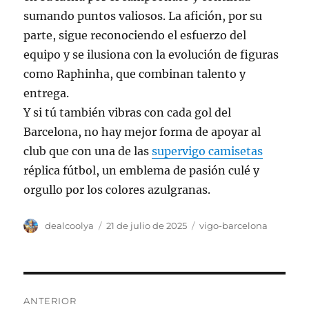
sumando puntos valiosos. La afición, por su
parte, sigue reconociendo el esfuerzo del
equipo y se ilusiona con la evolución de figuras
como Raphinha, que combinan talento y
entrega.
Y si tú también vibras con cada gol del
Barcelona, no hay mejor forma de apoyar al
club que con una de las
supervigo camisetas
réplica fútbol, un emblema de pasión culé y
orgullo por los colores azulgranas.
Autor
Publicado
Categorías
dealcoolya
21 de julio de 2025
vigo-barcelona
el
Navegación
ANTERIOR