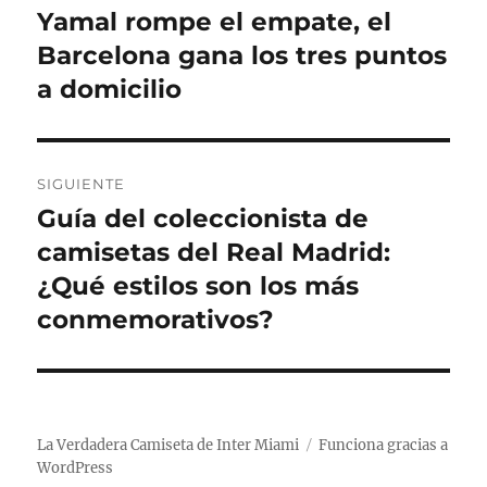
de
Yamal rompe el empate, el
Entrada
anterior:
Barcelona gana los tres puntos
entradas
a domicilio
SIGUIENTE
Guía del coleccionista de
Entrada
siguiente:
camisetas del Real Madrid:
¿Qué estilos son los más
conmemorativos?
La Verdadera Camiseta de Inter Miami
Funciona gracias a
WordPress