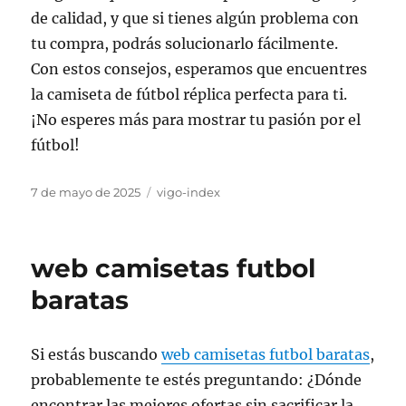
de calidad, y que si tienes algún problema con
tu compra, podrás solucionarlo fácilmente.
Con estos consejos, esperamos que encuentres
la camiseta de fútbol réplica perfecta para ti.
¡No esperes más para mostrar tu pasión por el
fútbol!
Publicado
Categorías
7 de mayo de 2025
vigo-index
el
web camisetas futbol
baratas
Si estás buscando
web camisetas futbol baratas
,
probablemente te estés preguntando: ¿Dónde
encontrar las mejores ofertas sin sacrificar la