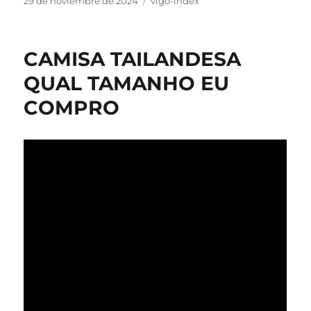
Publicado
Categorías
29 de noviembre de 2024
vigo-index
el
CAMISA TAILANDESA
QUAL TAMANHO EU
COMPRO