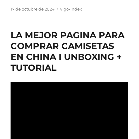
Publicado
Categorías
17 de octubre de 2024
vigo-index
el
LA MEJOR PAGINA PARA
COMPRAR CAMISETAS
EN CHINA I UNBOXING +
TUTORIAL