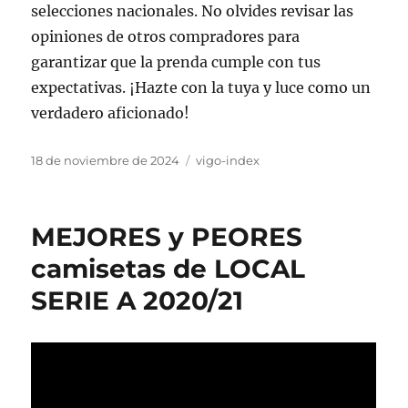
selecciones nacionales. No olvides revisar las
opiniones de otros compradores para
garantizar que la prenda cumple con tus
expectativas. ¡Hazte con la tuya y luce como un
verdadero aficionado!
Publicado
Categorías
18 de noviembre de 2024
vigo-index
el
MEJORES y PEORES
camisetas de LOCAL
SERIE A 2020/21