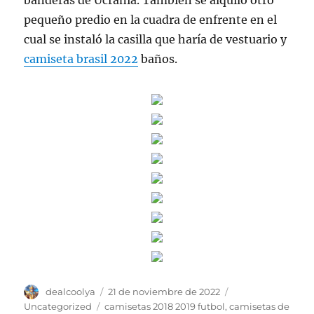
banderas de Ucrania. También se alquiló otro
pequeño predio en la cuadra de enfrente en el
cual se instaló la casilla que haría de vestuario y
camiseta brasil 2022
baños.
Autor
Publicado
Categorías
dealcoolya
21 de noviembre de 2022
el
Etiquetas
Uncategorized
camisetas 2018 2019 futbol
,
camisetas de