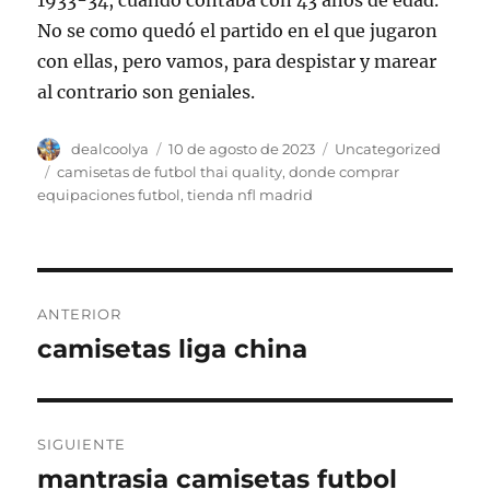
1933-34, cuando contaba con 43 años de edad.
No se como quedó el partido en el que jugaron
con ellas, pero vamos, para despistar y marear
al contrario son geniales.
Autor
Publicado
Categorías
dealcoolya
10 de agosto de 2023
Uncategorized
el
Etiquetas
camisetas de futbol thai quality
,
donde comprar
equipaciones futbol
,
tienda nfl madrid
Navegación
ANTERIOR
de
camisetas liga china
Entrada
anterior:
entradas
SIGUIENTE
mantrasia camisetas futbol
Entrada