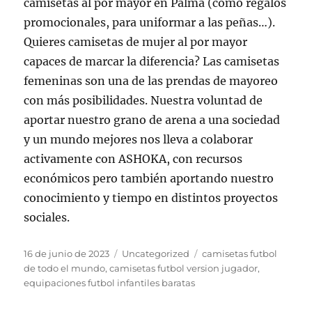
camisetas al por mayor en Palma (como regalos
promocionales, para uniformar a las peñas…).
Quieres camisetas de mujer al por mayor
capaces de marcar la diferencia? Las camisetas
femeninas son una de las prendas de mayoreo
con más posibilidades. Nuestra voluntad de
aportar nuestro grano de arena a una sociedad
y un mundo mejores nos lleva a colaborar
activamente con ASHOKA, con recursos
económicos pero también aportando nuestro
conocimiento y tiempo en distintos proyectos
sociales.
Publicado
Categorías
Etiquetas
16 de junio de 2023
Uncategorized
camisetas futbol
el
de todo el mundo
,
camisetas futbol version jugador
,
equipaciones futbol infantiles baratas