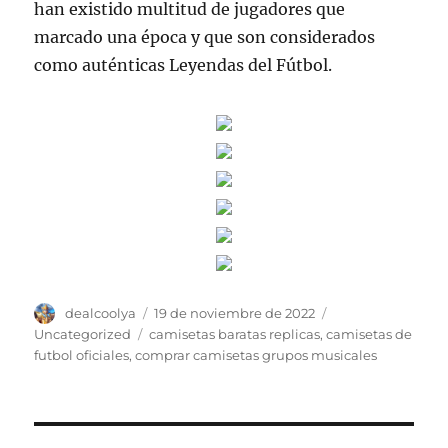
han existido multitud de jugadores que
marcado una época y que son considerados
como auténticas Leyendas del Fútbol.
Autor
Publicado
Categorías
dealcoolya
19 de noviembre de 2022
el
Etiquetas
Uncategorized
camisetas baratas replicas
,
camisetas de
futbol oficiales
,
comprar camisetas grupos musicales
Navegación