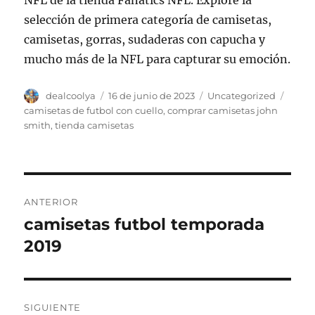
NFL de la tienda Fanatics NFL. Explore la
selección de primera categoría de camisetas,
camisetas, gorras, sudaderas con capucha y
mucho más de la NFL para capturar su emoción.
Autor
Publicado
Categorías
Etiqu
dealcoolya
16 de junio de 2023
Uncategorized
el
camisetas de futbol con cuello
,
comprar camisetas john
smith
,
tienda camisetas
Navegación
ANTERIOR
de
camisetas futbol temporada
Entrada
anterior:
2019
entradas
SIGUIENTE