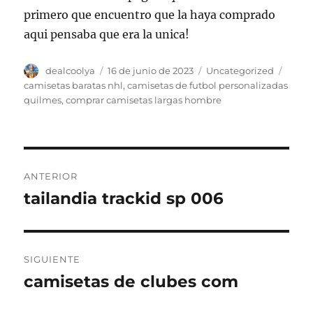
primero que encuentro que la haya comprado
aqui pensaba que era la unica!
Autor
Publicado
Categorías
Etiqu
dealcoolya
16 de junio de 2023
Uncategorized
el
camisetas baratas nhl
,
camisetas de futbol personalizadas
quilmes
,
comprar camisetas largas hombre
Navegación
ANTERIOR
de
tailandia trackid sp 006
Entrada
anterior:
entradas
SIGUIENTE
camisetas de clubes com
Entrada
siguiente: