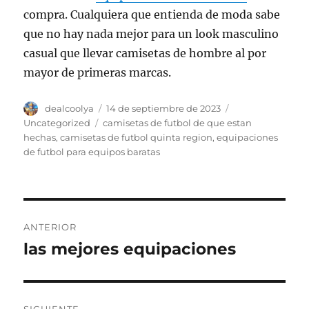
compra. Cualquiera que entienda de moda sabe
que no hay nada mejor para un look masculino
casual que llevar camisetas de hombre al por
mayor de primeras marcas.
Autor
Publicado
Categorías
dealcoolya
14 de septiembre de 2023
el
Etiquetas
Uncategorized
camisetas de futbol de que estan
hechas
,
camisetas de futbol quinta region
,
equipaciones
de futbol para equipos baratas
Navegación
ANTERIOR
de
las mejores equipaciones
Entrada
anterior:
entradas