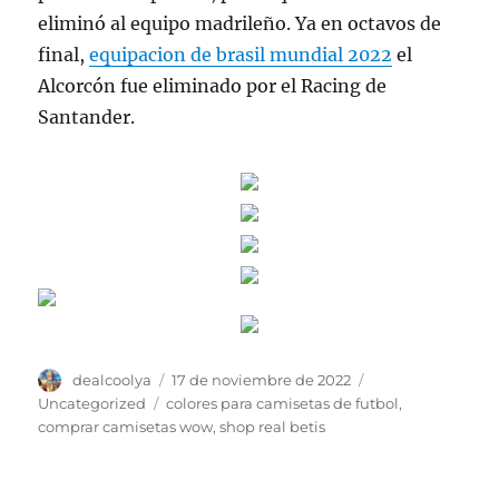
eliminó al equipo madrileño. Ya en octavos de
final,
equipacion de brasil mundial 2022
el
Alcorcón fue eliminado por el Racing de
Santander.
Autor
Publicado
Categorías
dealcoolya
17 de noviembre de 2022
el
Etiquetas
Uncategorized
colores para camisetas de futbol
,
comprar camisetas wow
,
shop real betis