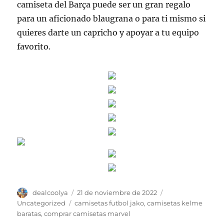
camiseta del Barça puede ser un gran regalo
para un aficionado blaugrana o para ti mismo si
quieres darte un capricho y apoyar a tu equipo
favorito.
Autor
Publicado
Categorías
dealcoolya
21 de noviembre de 2022
el
Etiquetas
Uncategorized
camisetas futbol jako
,
camisetas kelme
baratas
,
comprar camisetas marvel