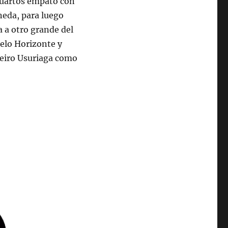
cuartos empató con
neda, para luego
a a otro grande del
Belo Horizonte y
beiro Usuriaga como