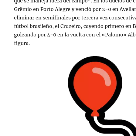
que se maneja fuera del campo”. En los duelos de 
Grêmio en Porto Alegre y venció por 2-0 en Avella
eliminar en semifinales por tercera vez consecutiv
fútbol brasileño, el Cruzeiro, cayendo primero en 
goleando por 4-0 en la vuelta con el «Palomo» Al
figura.