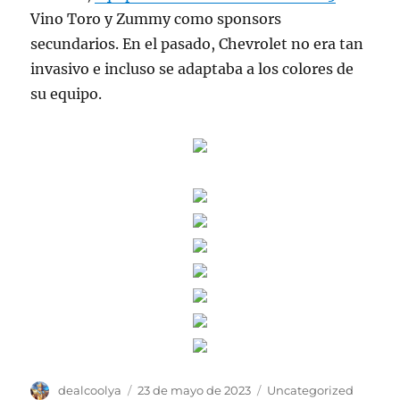
Vino Toro y Zummy como sponsors
secundarios. En el pasado, Chevrolet no era tan
invasivo e incluso se adaptaba a los colores de
su equipo.
Autor
Publicado
Categorías
dealcoolya
23 de mayo de 2023
Uncategorized