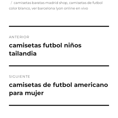
el
Etiquetas
camisetas baratas madrid shop
,
camisetas de futbol
color blanco
,
ver barcelona lyon online en vivo
Navegación
ANTERIOR
de
camisetas futbol niños
Entrada
anterior:
tailandia
entradas
SIGUIENTE
camisetas de futbol americano
Entrada
siguiente:
para mujer