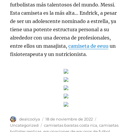
futbolistas más talentosos del mundo. Messi.
Esta camiseta es la más alta… Endrick, a pesar
de ser un adolescente nominado a estrella, ya
tiene una potente estructura personal a su
alrededor con una decena de profesionales,
entre ellos un masajista,
camiseta de eeuu
un
fisioterapeuta y un nutricionista.
Autor
Publicado
Categorías
dealcoolya
18 de noviembre de 2022
el
Etiquetas
Uncategorized
camisetas baratas costa rica
,
camisetas
hollister replicas
,
equipaciones de equipos de futbol