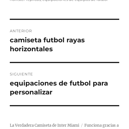
Navegación
ANTERIOR
de
camiseta futbol rayas
Entrada
anterior:
horizontales
entradas
SIGUIENTE
equipaciones de futbol para
Entrada
siguiente:
personalizar
La Verdadera Camiseta de Inter Miami
Funciona gracias a