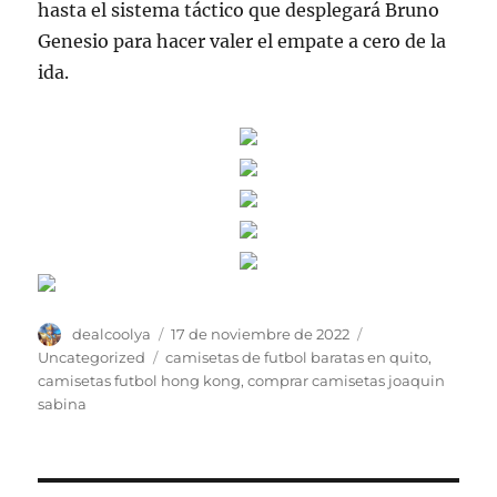
hasta el sistema táctico que desplegará Bruno
Genesio para hacer valer el empate a cero de la
ida.
Autor
Publicado
Categorías
dealcoolya
17 de noviembre de 2022
el
Etiquetas
Uncategorized
camisetas de futbol baratas en quito
,
camisetas futbol hong kong
,
comprar camisetas joaquin
sabina