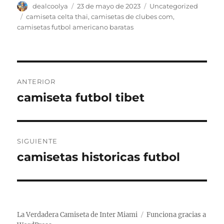
Autor
Publicado
Categorías
dealcoolya
23 de mayo de 2023
Uncategorized
el
Etiquetas
camiseta celta thai
,
camisetas de clubes com
,
camisetas futbol americano baratas
Navegación
ANTERIOR
de
camiseta futbol tibet
Entrada
anterior:
entradas
SIGUIENTE
camisetas historicas futbol
Entrada
siguiente:
La Verdadera Camiseta de Inter Miami
Funciona gracias a