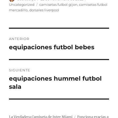
el
Etiquetas
Uncategorized
camisetas futbol gijon
,
camisetas futbol
mercadillo
,
dorsales liverpool
Navegación
ANTERIOR
de
equipaciones futbol bebes
Entrada
anterior:
entradas
SIGUIENTE
equipaciones hummel futbol
Entrada
siguiente:
sala
La Verdadera Camiseta de Inter Miami
Funciona gracias a