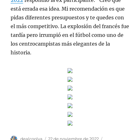
2022
respondió la ex participante. “Creo que
está errada esa idea. Mi recomendación es que
pidas diferentes presupuestos y te quedes con
el más competitivo. La explosión del francés fue
tardía pero irrumpió en el fútbol como uno de
los centrocampistas más elegantes de la
historia.
Autor
Publicado
Categorías
dealcoolya
22 de noviembre de 2022