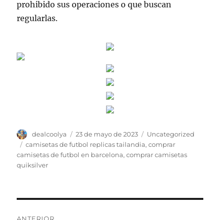
prohibido sus operaciones o que buscan
regularlas.
Autor
Publicado
Categorías
dealcoolya
23 de mayo de 2023
Uncategorized
el
Etiquetas
camisetas de futbol replicas tailandia
,
comprar
camisetas de futbol en barcelona
,
comprar camisetas
quiksilver
Navegación
ANTERIOR