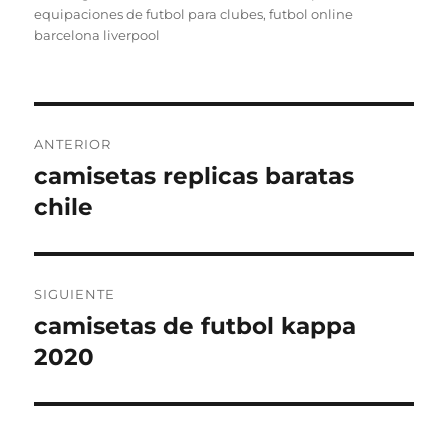
equipaciones de futbol para clubes
,
futbol online
barcelona liverpool
Navegación
ANTERIOR
de
camisetas replicas baratas
Entrada
anterior:
chile
entradas
SIGUIENTE
camisetas de futbol kappa
Entrada
siguiente:
2020