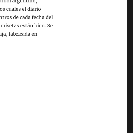
útbol argentino,
s cuales el diario
ntros de cada fecha del
amisetas están bien. Se
aja, fabricada en