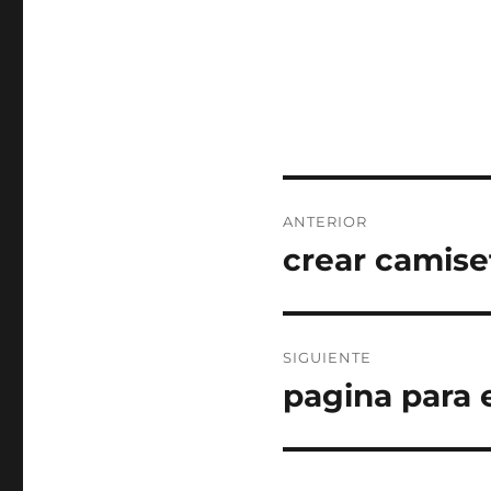
Navegación
ANTERIOR
de
crear camise
Entrada
anterior:
entradas
SIGUIENTE
pagina para 
Entrada
siguiente: