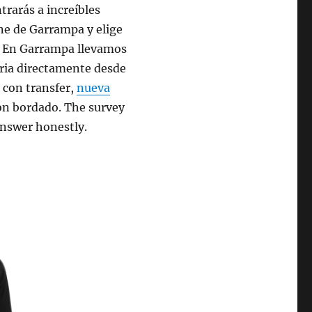
rarás a increíbles
ine de Garrampa y elige
s. En Garrampa llevamos
aria directamente desde
, con transfer,
nueva
on bordado. The survey
answer honestly.