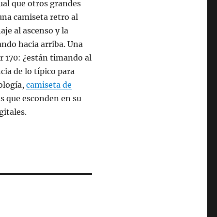
gual que otros grandes
una camiseta retro al
je al ascenso y la
ando hacia arriba. Una
r 170: ¿están timando al
ia de lo típico para
ología,
camiseta de
os que esconden en su
gitales.