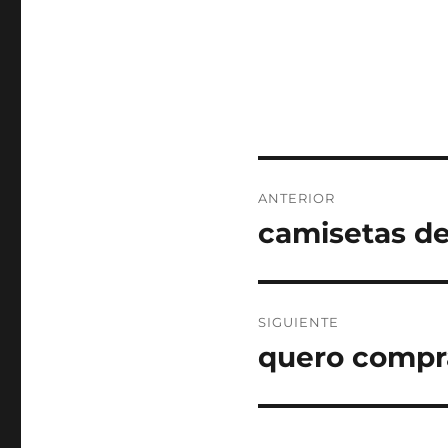
Navegación
ANTERIOR
de
camisetas de
Entrada
anterior:
entradas
SIGUIENTE
quero compr
Entrada
siguiente: