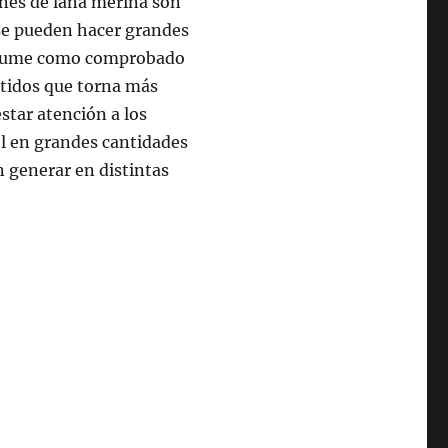
ines de lana merina son
e se pueden hacer grandes
 asume como comprobado
ntidos que torna más
star atención a los
ol en grandes cantidades
n generar en distintas