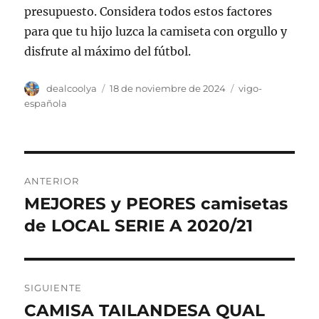
presupuesto. Considera todos estos factores
para que tu hijo luzca la camiseta con orgullo y
disfrute al máximo del fútbol.
Autor
Publicado
Categorías
dealcoolya
18 de noviembre de 2024
vigo-
el
española
Navegación
ANTERIOR
de
MEJORES y PEORES camisetas
Entrada
anterior:
de LOCAL SERIE A 2020/21
entradas
SIGUIENTE
CAMISA TAILANDESA QUAL
Entrada