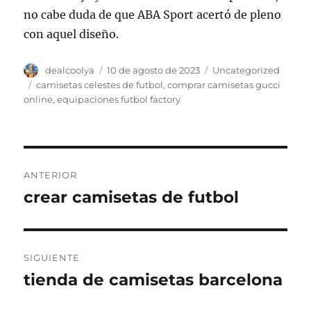
no cabe duda de que ABA Sport acertó de pleno
con aquel diseño.
Autor
Publicado
Categorías
dealcoolya
10 de agosto de 2023
Uncategorized
el
Etiquetas
camisetas celestes de futbol
,
comprar camisetas gucci
online
,
equipaciones futbol factory
Navegación
ANTERIOR
de
crear camisetas de futbol
Entrada
anterior:
entradas
SIGUIENTE
tienda de camisetas barcelona
Entrada
siguiente: