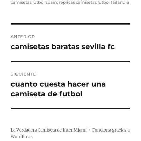
camisetas futbol spain
,
replicas camisetas futbol tailandia
Navegación
ANTERIOR
de
camisetas baratas sevilla fc
Entrada
anterior:
entradas
SIGUIENTE
cuanto cuesta hacer una
Entrada
siguiente:
camiseta de futbol
La Verdadera Camiseta de Inter Miami
Funciona gracias a
WordPress