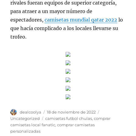
rivales fueran equipos de superior categoría,
para atraer a un mayor número de
espectadores,
camisetas mundial qatar 2022
lo
que hacía complicado a los locales llevarse su
trofeo.
Autor
Publicado
Categorías
dealcoolya
18 de noviembre de 2022
el
Etiquetas
Uncategorized
camisetas futbol chulas
,
comprar
camisetas local fanatic
,
comprar camisetas
personalizadas